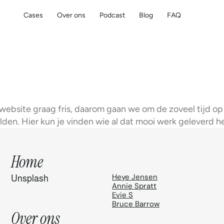
Cases
Over ons
Podcast
Blog
FAQ
Cases
Over ons
Podcast
Blog
FAQ
C
r
e
d
i
t
s
ebsite graag fris, daarom gaan we om de zoveel tijd op
lden. Hier kun je vinden wie al dat mooi werk geleverd he
Home
Heye Jensen
Unsplash
Annie Spratt
Evie S
Bruce Barrow
Over ons