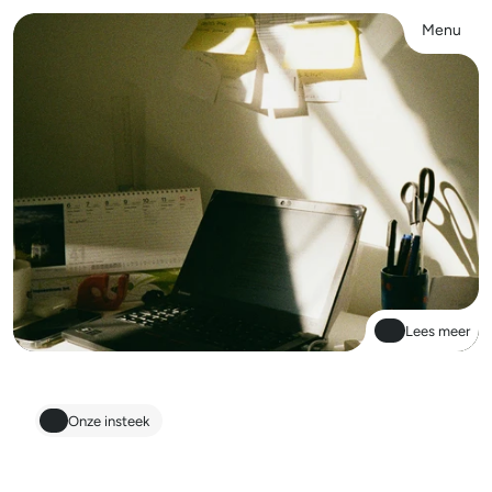
Menu
Close
Lees meer
Onze insteek
S
t
r
a
t
e
g
i
e
,
b
r
a
n
d
i
n
g
e
n