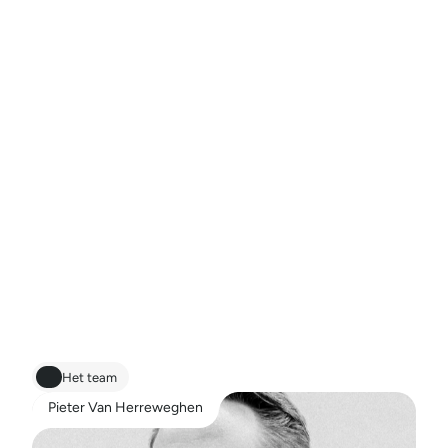
c
o
m
m
u
n
i
c
a
t
i
e
m
e
t
f
o
c
u
s
e
n
a
u
t
e
u
r
s
c
h
a
p
O
n
z
e
o
m
v
a
n
g
l
a
a
t
o
n
s
t
o
e
m
e
t
h
e
e
l
v
e
e
l
f
o
c
u
s
t
e
w
e
r
k
e
n
o
p
e
l
k
p
r
o
j
e
c
t
e
n
d
a
a
r
w
o
r
d
t
i
e
d
e
r
e
e
n
g
e
l
u
k
k
i
g
e
r
v
a
n
,
n
i
e
t
i
n
h
e
t
m
i
n
s
t
d
e
o
r
g
a
n
i
s
a
t
i
e
s
w
a
a
r
v
o
o
r
w
e
a
a
n
d
e
s
l
a
g
g
a
a
n
.
O
n
z
e
o
p
e
n
s
t
r
a
t
e
g
i
s
c
h
e
,
c
r
e
a
t
i
e
v
e
d
i
a
l
o
o
g
e
n
o
n
s
g
e
l
o
o
f
i
n
s
t
e
r
k
a
u
t
e
u
r
s
c
h
a
p
d
o
e
t
i
e
d
e
r
e
e
n
g
r
o
e
i
e
n
.
Het team
Pieter Van Herreweghen