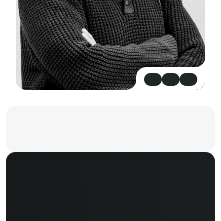
D
e
n
k
e
n
e
n
d
o
e
n