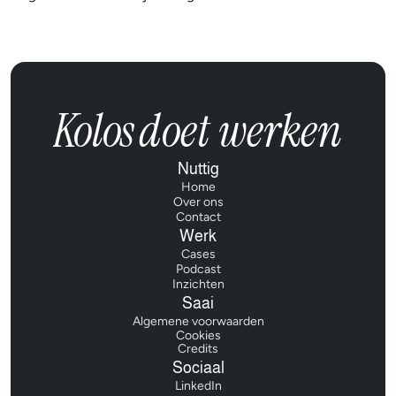
Kolos
doet werken
Nuttig
Home
Home
Over ons
Over ons
Contact
Contact
Werk
Cases
Cases
Podcast
Podcast
Inzichten
Inzichten
Saai
Algemene voorwaarden
Algemene voorwaarden
Cookies
Credits
Credits
Sociaal
LinkedIn