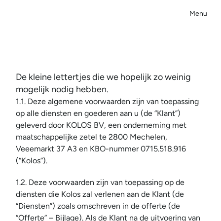
Menu
Close
A
l
g
e
m
e
n
e
v
o
o
r
w
a
a
r
d
e
n
De kleine lettertjes die we hopelijk zo weinig 
mogelijk nodig hebben.
1.1. Deze algemene voorwaarden zijn van toepassing 
op alle diensten en goederen aan u (de “Klant”) 
geleverd door KOLOS BV, een onderneming met 
maatschappelijke zetel te 2800 Mechelen, 
Veeemarkt 37 A3 en KBO-nummer 0715.518.916 
(“Kolos”).
1.2. Deze voorwaarden zijn van toepassing op de 
diensten die Kolos zal verlenen aan de Klant (de 
“Diensten”) zoals omschreven in de offerte (de 
“Offerte” – Bijlage). Als de Klant na de uitvoering van 