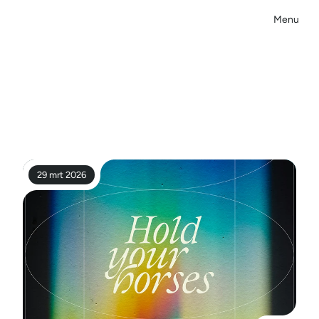
Menu
Close
S
t
r
a
t
e
g
i
e
,
b
r
a
n
d
i
n
g
e
n
c
o
m
m
u
n
i
c
a
t
i
e
,
e
n
k
e
l
e
i
n
z
i
c
h
t
e
n
29 mrt 2026