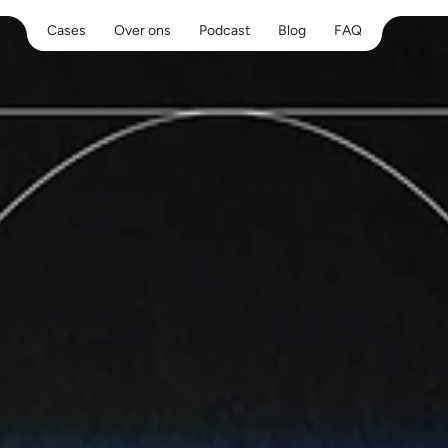
Cases
Over ons
Podcast
Blog
FAQ
Cases
Over ons
Podcast
Blog
FAQ