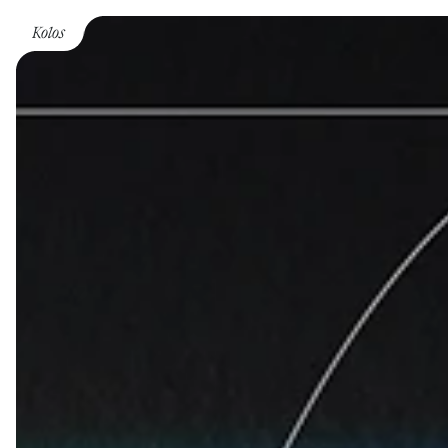
Kolos
home