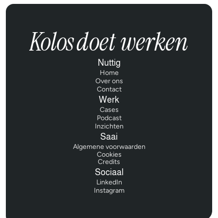
Kolos
doet werken
Nuttig
Home
Home
Over ons
Over ons
Contact
Contact
Werk
Cases
Cases
Podcast
Podcast
Inzichten
Inzichten
Saai
Algemene voorwaarden
Algemene voorwaarden
Cookies
Credits
Credits
Sociaal
LinkedIn
LinkedIn
Instagram
Instagram