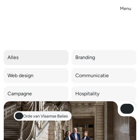
Menu
Close
A
l
l
e
s
Alles
Branding
Web design
Communicatie
Campagne
Hospitality
View Pro
View Pro
Orde van Vlaamse Balies