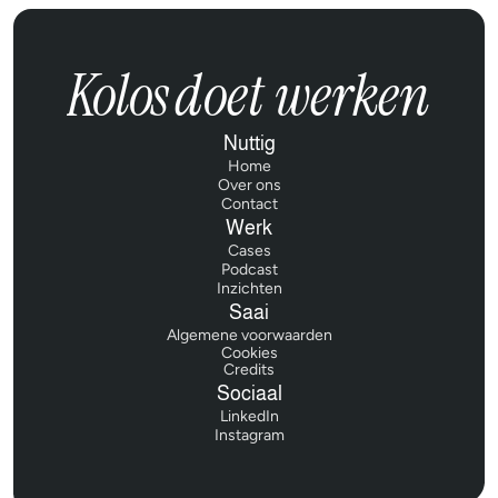
Kolos
doet werken
Nuttig
Home
Home
Over ons
Over ons
Contact
Contact
Werk
Cases
Cases
Podcast
Podcast
Inzichten
Inzichten
Saai
Algemene voorwaarden
Algemene voorwaarden
Cookies
Credits
Credits
Sociaal
LinkedIn
LinkedIn
Instagram
Instagram