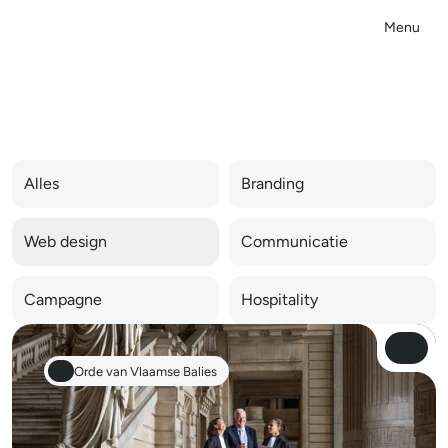
Menu
Close
W
e
b
d
e
s
i
g
n
Alles
Branding
Web design
Communicatie
Campagne
Hospitality
View Pro
View Pro
Orde van Vlaamse Balies